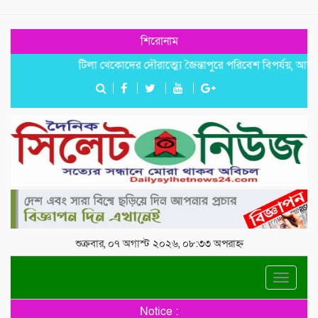
শিরোনাম
টিলা খেকোদের দৌরাত্ম্যে জৈন্তাপুরে পরিবেশ বিপর্যয়, আতঙ্কে প্রবা
শুক্রবার, ০৭ অগাস্ট ২০২৬, ০৮:৩৩ অপরাহ্ন
Toggle
navigat
Notice :