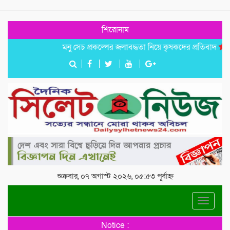
শিরোনাম
মনু সেচ প্রকল্পের জলাবদ্ধতা নিয়ে কৃষকদের প্রতিবাদ
জগন্নাথপু
শুক্রবার, ০৭ অগাস্ট ২০২৬, ০৫:৫৩ পূর্বাহ্ন
Toggle
navigat
Notice :