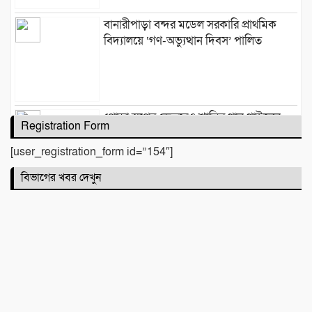
​বানারীপাড়া বন্দর মডেল সরকারি প্রাথমিক
বিদ্যালয়ে ‘গণ-অভ্যুত্থান দিবস’ পালিত
পোড়া স্বপ্নের ভেতরেও শান্তির গান গাইলেন
Registration Form
রাহুল আনন্দ
[user_registration_form id=”154″]
বিভাগের খবর দেখুন
একটি নিখোঁজ সংবাদ
মাহে রবিউল আউয়াল মাসের গুরুত্ব ও