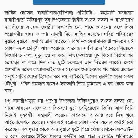
জাকির হোসেন, বানারীপাড়া(বরিশাল) প্রতিনিধি।। মহামারী করোনায়
বানারীপাড়া উজিরপুর দুই উপজেলায় স্থানীয় সংসদ সদস্য ও বাংলাদেশ
ছাত্রলীগের সাবেক কেন্দ্রীয় সভাপতি মো. শাহে আলমের সঙ্গে নিত্য
প্রয়োজনীয় খাদ্য ও পণ্য সামগ্রী নিয়ে হাজির হয়েছেন দরিদ্র পরিবারের
দুয়ারে দুয়ারে। এমপির ত্রান বিতরনে সার্বক্ষনিক সেবাদানকারী অন্যতম এই
যোদ্ধা সজল চৌধুুরী আজ করোনায় আক্রান্ত। সর্বদা ত্রান বিতরনে নিজেকে
নিয়োজিত রাখা, মৃত্যু ভয় না করে, নাওয়া-খাওয়া ঘুম কিংবা বিশ্রাম এর
তোয়াক্কা না করে দিন রাত ছুটে চলেছেন ত্রান বিতরন কাজে। দেশে
প্রাণঘাতি নভেল করোনাভাইরাসের সংক্রমণ শুরু হওয়ার পর থেকে একজন
সন্মূখ সারির যোদ্ধা হিসেবে ঘরে নয়, বাহিরেই ছিলেন ছাত্রলীগ নেতা সজল
চৌধুরী। পবিত্র রমজান মাসেও ইফতারি নিয়ে ছুটেছেন এ ঘর থেকে অন্য
ঘরে।
শুধু বানারীপাড়ায় নয় পাশের উপজেলা উজিরপুরেও সংসদ সদস্য মো.
শাহে আলমের সঙ্গে ত্রাণ বিতরণে ছুটে বেড়িয়েছেন তিনি। আজ তিনি
নিজেই গৃহবন্ধী। মহামারী করোনা ভাইরাসে আক্রান্ত হয়ে নিজ গৃহে
আইসোলেশনে রয়েছে। মহান এই করোনা যোদ্ধা সর্বদা অন্যের কথাই চিন্তা
করেছে। এক দুয়ার থেকে অন্য দুয়ারে ছুটে গিয়ে খোঁজ রাখতেন লকডাউন
ও হোম কোয়ারেন্টাইনে থাকায় কর্মহীন হয়ে পড়া হতদরিদ্র পরিবারের