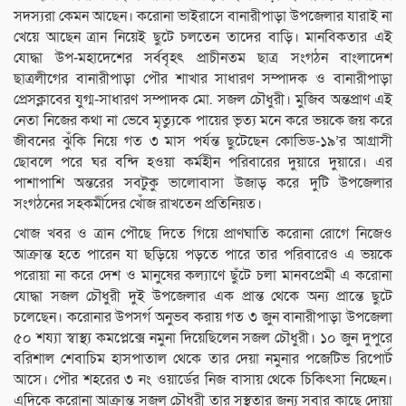
সদস্যরা কেমন আছেন। করোনা ভাইরাসে বানারীপাড়া উপজেলার যারাই না
খেয়ে আছেন ত্রান নিয়েই ছুটে চলতেন তাদের বাড়ি। মানবিকতার এই
যোদ্ধা উপ-মহাদেশের সর্ববৃহৎ প্রাচীনতম ছাত্র সংগঠন বাংলাদেশ
ছাত্রলীগের বানারীপাড়া পৌর শাখার সাধারণ সম্পাদক ও বানারীপাড়া
প্রেসক্লাবের যুগ্ম-সাধারণ সম্পাদক মো. সজল চৌধুরী। মুজিব অন্তপ্রাণ এই
নেতা নিজের কথা না ভেবে মৃত্যুকে পায়ের ভৃত্য মনে করে ভয়কে জয় করে
জীবনের ঝুঁকি নিয়ে গত ৩ মাস পর্যন্ত ছুটেছেন কোভিড-১৯’র আগ্রাসী
ছোবলে পরে ঘর বন্দি হওয়া কর্মহীন পরিবারের দুয়ারে দুয়ারে। এর
পাশাপাশি অন্তরের সবটুকু ভালোবাসা উজাড় করে দুটি উপজেলার
সংগঠনের সহকর্মীদের খোঁজ রাখতেন প্রতিনিয়ত।
খোজ খবর ও ত্রান পৌছে দিতে গিয়ে প্রাণঘাতি করোনা রোগে নিজেও
আক্রান্ত হতে পারেন যা ছড়িয়ে পড়তে পারে তার পরিবারেও এ ভয়কে
পরোয়া না করে দেশ ও মানুষের কল্যাণে ছুঁটে চলা মানবপ্রেমী এ করোনা
যোদ্ধা সজল চৌধুরী দুই উপজেলার এক প্রান্ত থেকে অন্য প্রান্তে ছুটে
চলেছেন। করোনার উপসর্গ অনুভব করায় গত ৩ জুন বানারীপাড়া উপজেলা
৫০ শয্যা স্বাস্থ্য কমপ্লেক্সে নমুনা দিয়েছিলেন সজল চৌধুরী। ১০ জুন দুপুরে
বরিশাল শেবাচিম হাসপাতাল থেকে তার দেয়া নমুনার পজেটিভ রিপোর্ট
আসে। পৌর শহরের ৩ নং ওয়ার্ডের নিজ বাসায় থেকে চিকিৎসা নিচ্ছেন।
এদিকে করোনা আক্রান্ত সজল চৌধুরী তার সুস্থতার জন্য সবার কাছে দোয়া