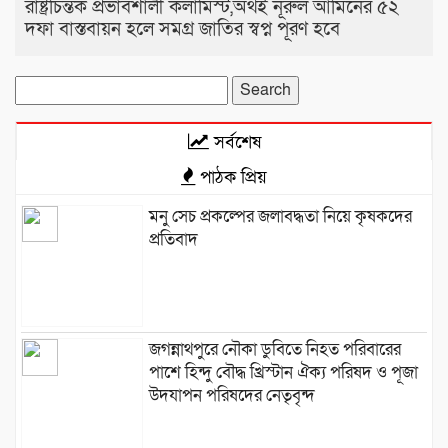
রাষ্ট্রচিন্তক প্রভাবশালী কলামিস্ট,অথই নূরুল আমিনের ৫২
দফা বাস্তবায়ন হলে সমগ্র জাতির স্বপ্ন পূরণ হবে
Search
for:
সর্বশেষ
পাঠক প্রিয়
মনু সেচ প্রকল্পের জলাবদ্ধতা নিয়ে কৃষকদের
প্রতিবাদ
জগন্নাথপুরে নৌকা ডুবিতে নিহত পরিবারের
পাশে হিন্দু বৌদ্ধ খ্রিস্টান ঐক্য পরিষদ ও পূজা
উদযাপন পরিষদের নেতৃবৃন্দ