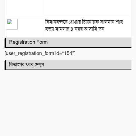
বিমানবন্দরে গ্রেপ্তার চিত্রনায়ক সালমান শাহ
হত্যা মামলার ৪ নম্বর আসামি ডন
Registration Form
[user_registration_form id=”154″]
শান্তি উদ্যান (আহমেদ নগর) এলাকার নিরাপত্তা
বিভাগের খবর দেখুন
ও উন্নয়নমূলক জরুরি সভা অনুষ্ঠিত
বদলির আদেশ উপেক্ষা করে ঘাটাইলেই বহাল
তবিয়তে হিসাব সহকারী মাহফিজুর রহমান!