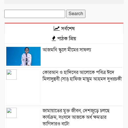
Search
for:
সর্বশেষ
পাঠক প্রিয়
আজমনি স্কুলে মীমের সাফল্য
কোরআন ও হাদিসের আলোকে পবিত্র ঈদে
মিলাদুন্নবী (সাঃ) হাফিজ মাছুম আহমদ দুধরচকী
জামায়াতের মুক্ত জীবন, দেশজুড়ে চলছে
কার্যক্রম, সংসদে আজকে অর্ধ ক্ষমতার
ভাগিদারও বটে!