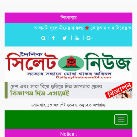
শিরোনাম
আজমনি স্কুলে মীমের সাফল্য
কোরআন ও হাদিসের আলোকে পবিত্র 
সোমবার, ১০ অগাস্ট ২০২৬, ০৫:২৩ অপরাহ্ন
Toggle
navigat
Notice :