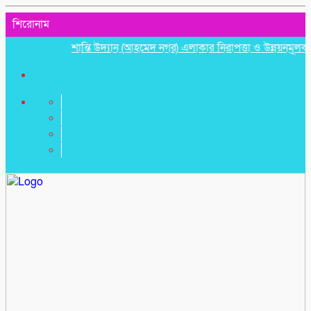
শিরোনাম
শান্তি উদ্যান (আহমেদ নগর) এলাকার নিরাপত্তা ও উন্নয়নমূলক জরুরি স