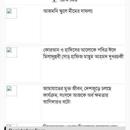
আজমনি স্কুলে মীমের সাফল্য
কোরআন ও হাদিসের আলোকে পবিত্র ঈদে
মিলাদুন্নবী (সাঃ) হাফিজ মাছুম আহমদ দুধরচকী
জামায়াতের মুক্ত জীবন, দেশজুড়ে চলছে
কার্যক্রম, সংসদে আজকে অর্ধ ক্ষমতার
ভাগিদারও বটে!
বিমানবন্দরে গ্রেপ্তার চিত্রনায়ক সালমান শাহ