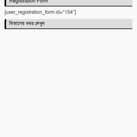
Registration Form
হত্যা মামলার ৪ নম্বর আসামি ডন
[user_registration_form id=”154″]
বিভাগের খবর দেখুন
শান্তি উদ্যান (আহমেদ নগর) এলাকার নিরাপত্তা
ও উন্নয়নমূলক জরুরি সভা অনুষ্ঠিত
বদলির আদেশ উপেক্ষা করে ঘাটাইলেই বহাল
তবিয়তে হিসাব সহকারী মাহফিজুর রহমান!
“আমি আর পারছি না”-সেই রাতের ভয়াবহ
স্মৃতি রাহুলের
জগন্নাথপুরে ইউপি সদস্য তেরা মিয়াকে জড়িয়ে
অপপ্রচার, এলাকাবাসীর মানববন্ধন