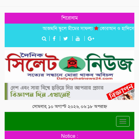
শিরোনাম
আজমনি স্কুলে মীমের সাফল্য
কোরআন ও হাদিসের আলোকে পবি
সোমবার, ১০ অগাস্ট ২০২৬, ০৬:১৮ অপরাহ্ন
Toggle
navigat
Notice :