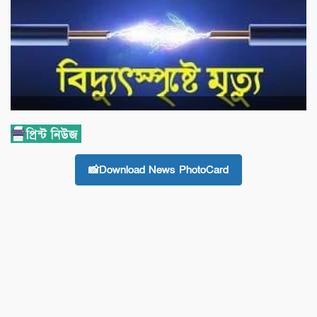
📸Download News PhotoCard
তাহিরপুর (সুনামগঞ্জ) প্রতিনিধি সুনামগঞ্জের তাহিরপুরে বিদ্যুতের মেইন
লাইনে বিদ্যুৎস্পৃস্ট হয়ে এক স্কুল ছাত্রের করুণ মৃত্যু হয়েছে। নিহত ছাত্রের
নাম পারভেজ মোশারফ (১৬)। সে উপজেলার শ্রীপুর উত্তর ইউনিয়নের
সীমান্তবর্তী চারাগাঁও গ্রামের আবুল হোসেনের ছেলে এবং চারাগাঁও হাওড়
বাংলা টেকনিক্যাল স্কুল এন্ড কলেজের ৯ম শ্রেনীর ছাত্র। শুক্রবার দুপুরে
নিহত পারভেজ মোশারফের নিজ বাড়ীর বিল্ডডিংয়ের ছাদের উপর এ
মর্মান্তিক মৃত্যুর ঘটনাটি ঘটেছে। পুলিশ ও স্থানীয় জানা যায়, উপজেলার