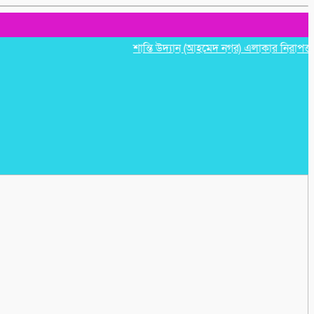
শান্তি উদ্যান (আহমেদ নগর) এলাকার নিরাপত্তা ও উন্