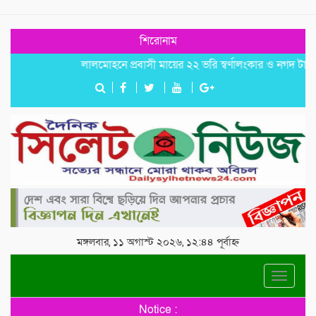
শিরোনাম
লালমোহনে প্রবাসী মায়ের ২২ ভরি স্বর্ণালংকার ও নগদ টাকা আত্ম
মঙ্গলবার, ১১ অগাস্ট ২০২৬, ১২:৪৪ পূর্বাহ্ন
Toggle
navigat
Notice :