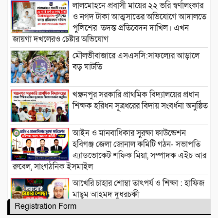
লালমোহনে প্রবাসী মায়ের ২২ ভরি স্বর্ণালংকার
ও নগদ টাকা আত্মসাতের অভিযোগে আদালতে
পুলিশের তদন্ত প্রতিবেদন দাখিল। এখন
জায়গা দখলেরও চেষ্টার অভিযোগ
মৌলভীবাজারে এসএসসি:সাফল্যের আড়ালে
বড় ঘাটতি
খঞ্জনপুর সরকারি প্রাথমিক বিদ্যালয়ের প্রধান
শিক্ষক হরিধন সূত্রধরের বিদায় সংবর্ধনা অনুষ্ঠিত
আইন ও মানবাধিকার সুরক্ষা ফাউন্ডেশন
হবিগঞ্জ জেলা জোনাল কমিটি গঠন- সভাপতি
এ্যাডভোকেট শফিক মিয়া, সম্পাদক এইচ আর
রুবেল, সাংগঠনিক ইসমাইল
আখেরি চাহার শোম্বা তাৎপর্য ও শিক্ষা : হাফিজ
মাছুম আহমদ দুধরচকী
Registration Form