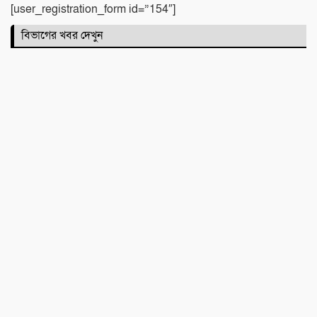
আজমনি স্কুলে মীমের সাফল্য
[user_registration_form id=”154″]
বিভাগের খবর দেখুন
কোরআন ও হাদিসের আলোকে পবিত্র ঈদে
মিলাদুন্নবী (সাঃ) হাফিজ মাছুম আহমদ দুধরচকী
জামায়াতের মুক্ত জীবন, দেশজুড়ে চলছে
কার্যক্রম, সংসদে আজকে অর্ধ ক্ষমতার
ভাগিদারও বটে!
বিমানবন্দরে গ্রেপ্তার চিত্রনায়ক সালমান শাহ
হত্যা মামলার ৪ নম্বর আসামি ডন
শান্তি উদ্যান (আহমেদ নগর) এলাকার নিরাপত্তা
ও উন্নয়নমূলক জরুরি সভা অনুষ্ঠিত