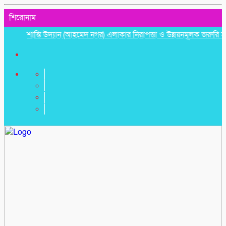
শিরোনাম
শান্তি উদ্যান (আহমেদ নগর) এলাকার নিরাপত্তা ও উন্নয়নমূলক জরুরি সভা অনুষ