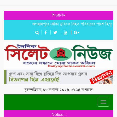
শিরোনাম
জগন্নাথপুরে নৌকা ডুবিতে নিহত পরিবারের পাশে হিন্দু বৌদ্ধ খ্র
বৃহস্পতিবার, ০৬ অগাস্ট ২০২৬, ০৭:১৪ অপরাহ্ন
Toggle
navigat
Notice :