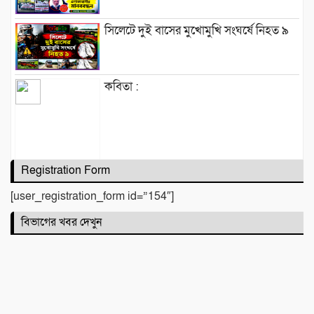
সিলেটে দুই বাসের মুখোমুখি সংঘর্ষে নিহত ৯
কবিতা :
Registration Form
টিলা খেকোদের দৌরাত্ম্যে জৈন্তাপুরে পরিবেশ
বিপর্যয়, আতঙ্কে প্রবাসী পরিবার
[user_registration_form id=”154″]
বিভাগের খবর দেখুন
‎​ছাতকে পাওনা টাকাকে কেন্দ্র করে রক্তক্ষয়ী
সংঘর্ষ, গুরুতর আহত ৪