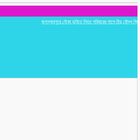
জগন্নাথপুরে নৌকা ডুবিতে নিহত পরিবারের পাশে হিন্দু বৌদ্ধ খ্রিস্টান ঐক