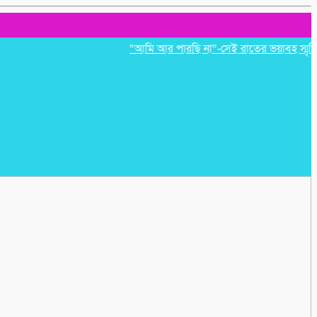
“আমি আর পারছি না”-সেই রাতের ভয়াবহ স্মৃতি রাহু