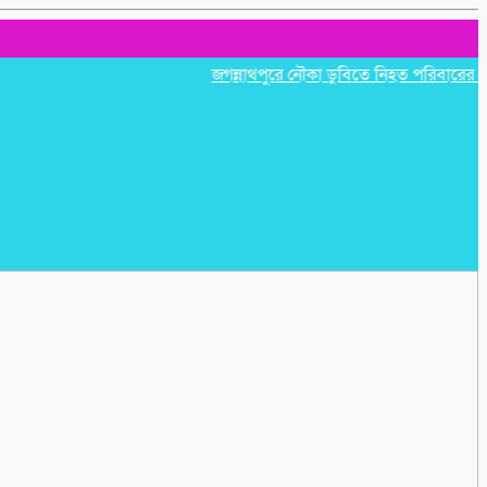
জগন্নাথপুরে নৌকা ডুবিতে নিহত পরিবারের পাশে হিন্