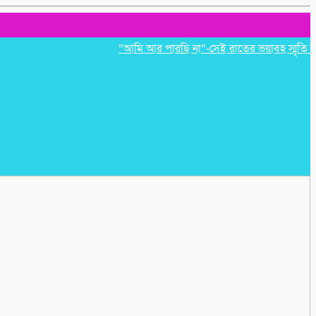
“আমি আর পারছি না”-সেই রাতের ভয়াবহ স্মৃতি রাহুল