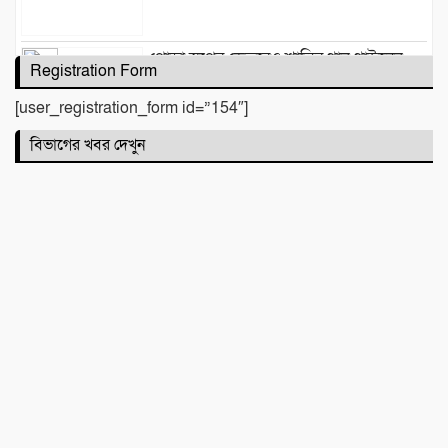
পোড়া স্বপ্নের ভেতরেও শান্তির গান গাইলেন
Registration Form
রাহুল আনন্দ
[user_registration_form id=”154″]
বিভাগের খবর দেখুন
একটি নিখোঁজ সংবাদ
মাহে রবিউল আউয়াল মাসের গুরুত্ব ও
ফজিলত। হাফিজ মাছুম আহমদ দুধরচকী