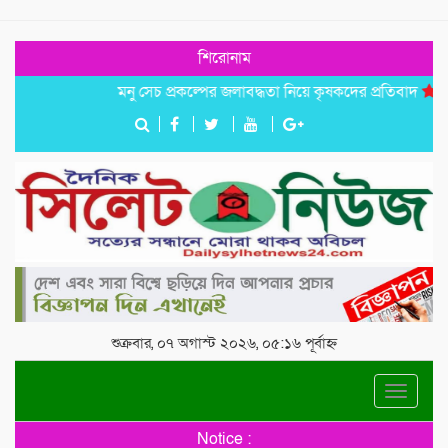
শিরোনাম
মনু সেচ প্রকল্পের জলাবদ্ধতা নিয়ে কৃষকদের প্রতিবাদ
জগন্নাথপু
শুক্রবার, ০৭ অগাস্ট ২০২৬, ০৫:১৬ পূর্বাহ্ন
Toggle
navigat
Notice :