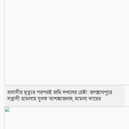
প্রবাসীর মৃত্যুর পরপরই জমি দখলের চেষ্টা: জগন্নাথপুরে
সন্ত্রাসী হামলায় যুবক আশঙ্কাজনক, মামলা দায়ের