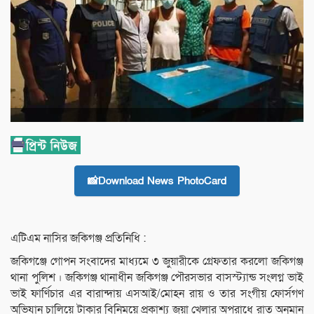
📸Download News PhotoCard
এটিএম নাসির জকিগঞ্জ প্রতিনিধি :
জকিগঞ্জে গোপন সংবাদের মাধ্যমে ৩ জুয়ারীকে গ্রেফতার করলো জকিগঞ্জ
থানা পুলিশ ৷ জকিগঞ্জ থানাধীন জকিগঞ্জ পৌরসভার বাসস্ট্যান্ড সংলগ্ন ভাই
ভাই ফার্ণিচার এর বারান্দায় এসআই/মোহন রায় ও তার সংগীয় ফোর্সগণ
অভিযান চালিয়ে টাকার বিনিময়ে প্রকাশ্য জুয়া খেলার অপরাধে রাত অনুমান