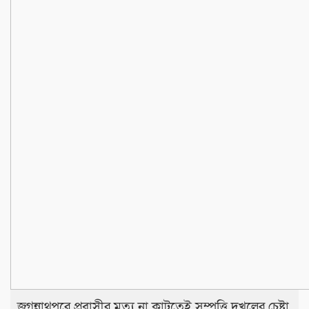
জগন্নাথপুরে প্রবাসীর মৃত্যু না কাটতেই সম্পত্তি দখলের চেষ্টা