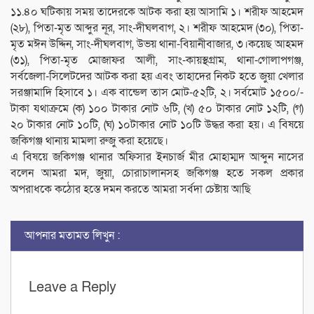
১১.৪০ ঘটিকায় সময় তাদেরকে আটক করা হয় আসামি ১। শরীফ আহমেদ
(২৮), পিতা-মৃত আব্দুর নূর, সাং-দীঘলবাগ, ২। শরীফ আহমেদ (৩০), পিতা-
মৃত মঈন উদ্দিন, সাং-দীঘলবাগ, উভয় থানা-বিয়ানীবাজার, ৩।কয়েছ আহমদ
(৩১), পিতা-মৃত মোজাফর আলী, সাং-কায়স্থগ্রাম, থানা-গোলাপগঞ্জ,
সর্বজেলা-সিলেটদের আটক করা হয় এবং তাহাদের নিকট হতে জুয়া খেলার
সরঞ্জামাদি হিসাবে ১। এক বান্ডেল তাস মোট-৫২টি, ২। সর্বমোট ১৫০০/-
টাকা যথাক্রমে (ক) ১০০ টাকার নোট ৬টি, (খ) ৫০ টাকার নোট ১২টি, (গ)
২০ টাকার নোট ১০টি, (ঘ) ১০টাকার নোট ১০টি উদ্ধর করা হয়। এ বিষয়ে
জকিগঞ্জ থানায় মামলা রুজু করা হয়েছে।
এ বিষয়ে জকিগঞ্জ থানার অফিসার ইনচার্জ মীর মোহাম্মদ আব্দুন নাসের
বলেন আমরা মদ, জুয়া, চোরাচালানসহ জকিগঞ্জ হতে সকল প্রকার
অপরাধকে কঠোর হস্তে দমন করতে আমরা সর্বদা চেষ্টায় আছি
আপনার মতামত লিখুন :
Leave a Reply