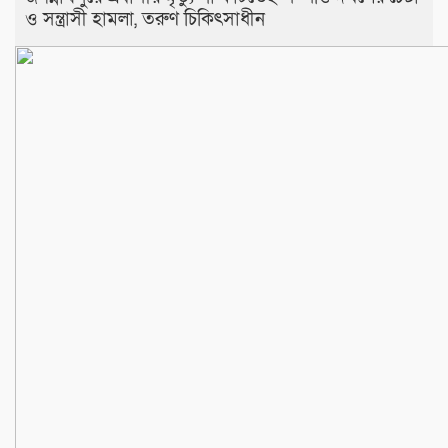
ও সন্ত্রাসী হামলা, তরুণ চিকিৎসাধীন