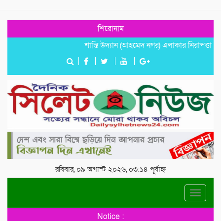
শিরোনাম
শান্তি উদ্যান (আহমেদ নগর) এলাকার নিরাপত্তা ও উন্নয়ন
রবিবার, ০৯ অগাস্ট ২০২৬, ০৩:১৪ পূর্বাহ্ন
Toggle
navigat
Notice :