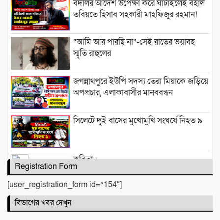
বদলির আদেশ উপেক্ষা করে ঘাটাইলেই বহাল
তবিয়তে হিসাব সহকারী মাহফিজুর রহমান!
“আমি আর পারছি না”-সেই রাতের ভয়াবহ
স্মৃতি রাহুলের
জগন্নাথপুরে ইউপি সদস্য তেরা মিয়াকে জড়িয়ে
অপপ্রচার, এলাকাবাসীর মানববন্ধন
সিলেটে দুই বাসের মুখোমুখি সংঘর্ষে নিহত ৯
কবিতা :
Registration Form
[user_registration_form id=”154″]
বিভাগের খবর দেখুন