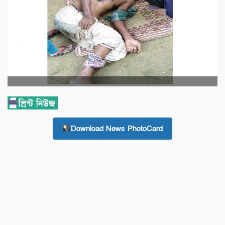
Download News PhotoCard
জুড়ী প্রতিনিধি। মৌলভীবাজারের জুড়ীতে গাছ কাটা ও ভূমি সংক্রান্ত
বিরুদের জের ধরে এক বৃদ্ধা পিটিয়ে গুরুত্বর আহত করেছে স্থানীয় একটি
প্রভাবশালি মহল। ঘটনাটি ঘটেছে শনিবার (৪জুলাই) দুপুর সাড়ে ১২ টায়
উপজেলার পূর্বজুড়ী ইউপির জামকান্দি গ্রামে। স্থানীয় ও প্রত্যক্ষদর্শী সূত্রে
জানা গেছে, শনিবার দুপুরে ইসমাইল মিয়ার বাড়ীতে গাছ কাটতে আসে
স্থানীয় প্রভাবশালি গিয়াছ উদ্দিন পুতুল তার স্ত্রী সুলতানা বেগম, কবির উদ্দিন
ও রাশিদ আলী। ভূমির মালিক তাদেরকে গাছ কাটতে বাঁধা দিলে ঐই