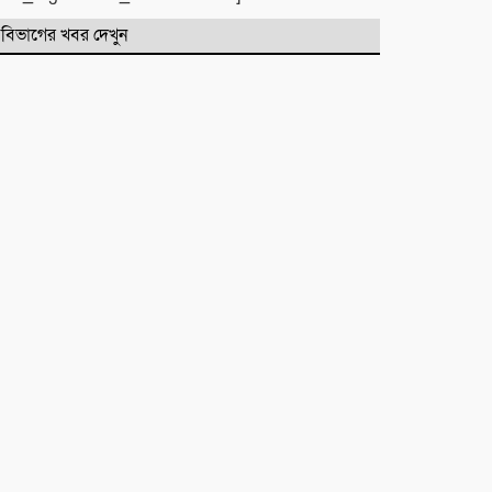
বিভাগের খবর দেখুন
টিলা খেকোদের দৌরাত্ম্যে জৈন্তাপুরে
পরিবেশ বিপর্যয়, আতঙ্কে প্রবাসী পরিবার
‎​ছাতকে পাওনা টাকাকে কেন্দ্র করে
রক্তক্ষয়ী সংঘর্ষ, গুরুতর আহত ৪
মনু সেচ প্রকল্পের জলাবদ্ধতা নিয়ে
কৃষকদের প্রতিবাদ
জগন্নাথপুরে নৌকা ডুবিতে নিহত
পরিবারের পাশে হিন্দু বৌদ্ধ খ্রিস্টান