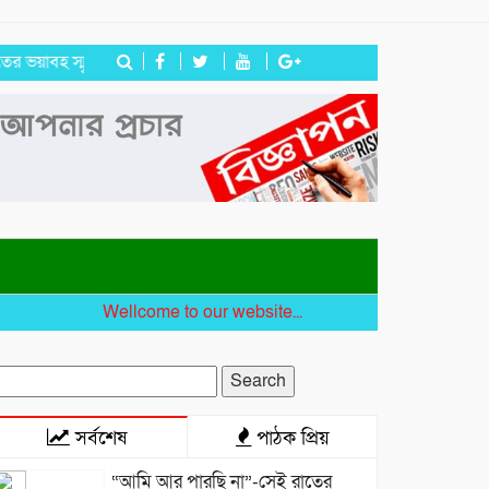
 স্মৃতি রাহুলের
জগন্নাথপুরে ইউপি সদস্য তেরা মিয়াকে জড়িয়ে অপপ্রচার,
Wellcome to our website...
earch
r:
সর্বশেষ
পাঠক প্রিয়
“আমি আর পারছি না”-সেই রাতের