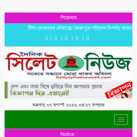
শিরোনাম
টিলা খেকোদের দৌরাত্ম্যে জৈন্তাপুরে পরিবেশ বিপর্যয়, আতঙ্কে প্রবাসী 
শুক্রবার, ০৭ অগাস্ট ২০২৬, ০৩:২৭ অপরাহ্ন
Toggle
navigat
Notice :