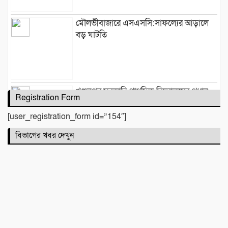
মৌলভীবাজারে এসএসসি:সাফল্যের আড়ালে
বড় ঘাটতি
খঞ্জনপুর সরকারি প্রাথমিক বিদ্যালয়ের প্রধান
Registration Form
শিক্ষক হরিধন সূত্রধরের বিদায় সংবর্ধনা অনুষ্ঠিত
[user_registration_form id=”154″]
বিভাগের খবর দেখুন
আইন ও মানবাধিকার সুরক্ষা ফাউন্ডেশন
হবিগঞ্জ জেলা জোনাল কমিটি গঠন- সভাপতি
এ্যাডভোকেট শফিক মিয়া, সম্পাদক এইচ আর
রুবেল, সাংগঠনিক ইসমাইল
আখেরি চাহার শোম্বা তাৎপর্য ও শিক্ষা : হাফিজ