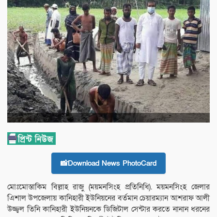
📸Download News PhotoCard
মোঃমোস্তাকিম বিল্লাহ রাজু (ময়মনসিংহ প্রতিনিধি). ময়মনসিংহ জেলার
এিশাল উপজেলায় কানিহারী ইউনিয়নের বর্তমান চেয়ারম্যান আশরাফ আলী
উজ্জ্বল তিনি কানিহারী ইউনিয়নকে ডিজিটাল সেন্টার করতে নানান ধরনের