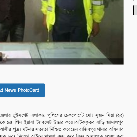
ad News PhotoCard
উপজেলার স্লুইসগেট এলাকায় পুলিশের চেকপোস্টে মোঃ সুজন মিয়া (২২)
 ৯৫ পিস ইয়াবা ট্যাবলেট উদ্ধার করে।আটককৃতর বাড়ি জামালপুর
 আলীর পুত্র। ঘটনার সত্যতা নিশ্চিত করেছেন রাজিবপুর থানার অফিসার
ক দ্রব্য নিয়ন্ত্রণ আইনে মামলা রুজু করে বিজ্ঞ আদালতে প্রেরণ করা