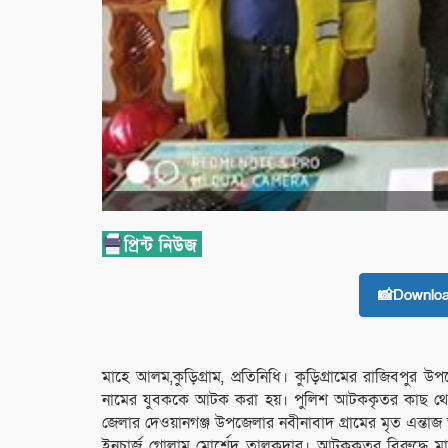
📸Downlo
মাহে আলম,কুড়িগ্রাম, প্রতিনিধি। কুড়িগ্রামের রাজিবপুর 
নামের যুবককে আটক করা হয়। পুলিশ আটককৃতর কাছ থেকে
জেলার দেওয়ানগঞ্জ উপজেলার নবীনাবাদ গ্রামের মৃত এন্তাজ
ইনচার্জ গোলাম মোর্শেদ তালুকদার। আটককৃতর বিরুদ্ধে মাদ