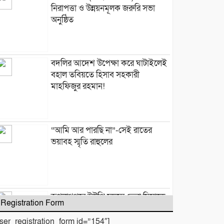
নিরাপত্তা ও উন্নয়নমূলক জরুরি সভা
অনুষ্ঠিত
বদলির আদেশ উপেক্ষা করে ঘাটাইলেই
বহাল তবিয়তে হিসাব সহকারী
মাহফিজুর রহমান!
“আমি আর পারছি না”-সেই রাতের
ভয়াবহ স্মৃতি রাহুলের
জগন্নাথপুরে ইউপি সদস্য তেরা মিয়াকে
Registration Form
জড়িয়ে অপপ্রচার, এলাকাবাসীর
মানববন্ধন
user_registration_form id=”154″]