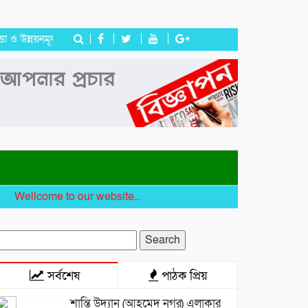
নয়নমূলক জরুরি সভা অনুষ্ঠিত
বদলির আদেশ উপেক্ষা করে ঘাটাইলেই বহাল ত
come to our website...
earch
r:
সর্বশেষ
পাঠক প্রিয়
শান্তি উদ্যান (আহমেদ নগর) এলাকার