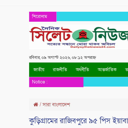
শিরোনাম
রবিবার, ০৯ অগাস্ট ২০২৬, ০৮:১২ অপরাহ্ন
জাতীয়
রাজনীতি
অর্থনীতি
আন্তর্জাতিক
তথ
Notice :
/
সারা বাংলাদেশ
কুড়িগ্রামের রাজিবপুরে ৯৫ পিস ইয়