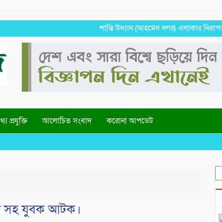
শান্তি উদ্যান (আহমেদ নগর) এলাকার নিরাপত্তা ও উন্
্য প্রযুক্তি
আলোচিত সংবাদ
করোনা আপডেট
Well
S
fo
াবা সহ যুবক আটক।