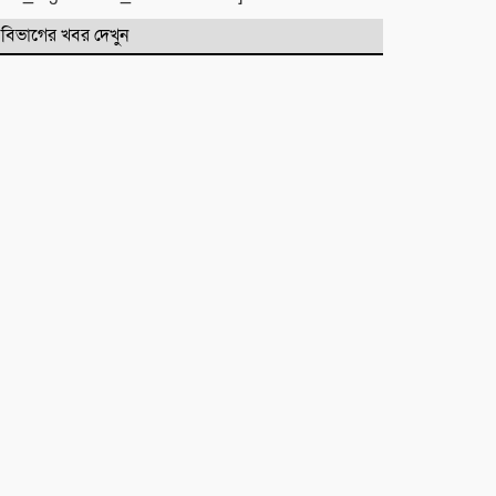
বিভাগের খবর দেখুন
সিলেটে দুই বাসের মুখোমুখি সংঘর্ষে
নিহত ৯
কবিতা :
টিলা খেকোদের দৌরাত্ম্যে জৈন্তাপুরে
পরিবেশ বিপর্যয়, আতঙ্কে প্রবাসী পরিবার
‎​ছাতকে পাওনা টাকাকে কেন্দ্র করে
রক্তক্ষয়ী সংঘর্ষ, গুরুতর আহত ৪