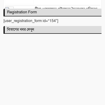
টিলা খেকোদের দৌরাত্ম্যে জৈন্তাপুরে পরিবেশ
Registration Form
বিপর্যয়, আতঙ্কে প্রবাসী পরিবার
[user_registration_form id=”154″]
বিভাগের খবর দেখুন
‎​ছাতকে পাওনা টাকাকে কেন্দ্র করে রক্তক্ষয়ী
সংঘর্ষ, গুরুতর আহত ৪
মনু সেচ প্রকল্পের জলাবদ্ধতা নিয়ে কৃষকদের
প্রতিবাদ
জগন্নাথপুরে নৌকা ডুবিতে নিহত পরিবারের
পাশে হিন্দু বৌদ্ধ খ্রিস্টান ঐক্য পরিষদ ও পূজা
উদযাপন পরিষদের নেতৃবৃন্দ