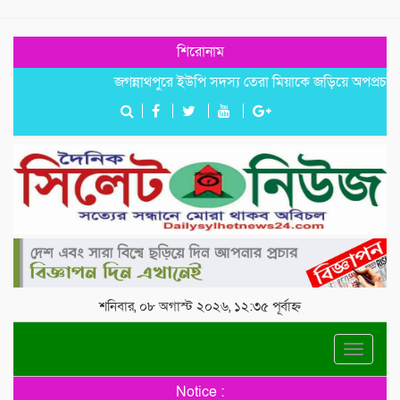
শিরোনাম
জগন্নাথপুরে ইউপি সদস্য তেরা মিয়াকে জড়িয়ে অপপ্রচার, এলাকা
শনিবার, ০৮ অগাস্ট ২০২৬, ১২:৩৫ পূর্বাহ্ন
Toggle
navigat
Notice :