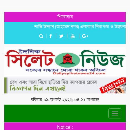
শিরোনাম
শান্তি উদ্যান (আহমেদ নগর) এলাকার নিরাপত্তা ও উন্নয়নমূলক জরুর
রবিবার, ০৯ অগাস্ট ২০২৬, ০৪:২১ অপরাহ্ন
Toggle
navigat
Notice :