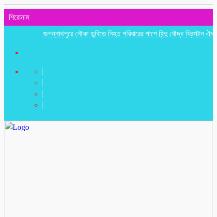
শিরোনাম
জগন্নাথপুরে নৌকা ডুবিতে নিহত পরিবারের পাশে হিন্দু বৌদ্ধ খ্রিস্টান ঐক্য পরিষদ