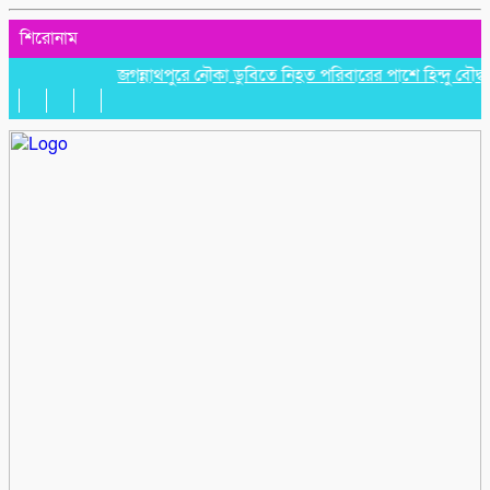
শিরোনাম
জগন্নাথপুরে নৌকা ডুবিতে নিহত পরিবারের পাশে হিন্দু বৌদ্ধ খ্রিস্