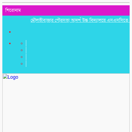
শিরোনাম
মৌলভীবাজার পৌরসভা আদর্শ উচ্চ বিদ্যালয়ে এসএসসিতে পাসের হার ৭৪.৫