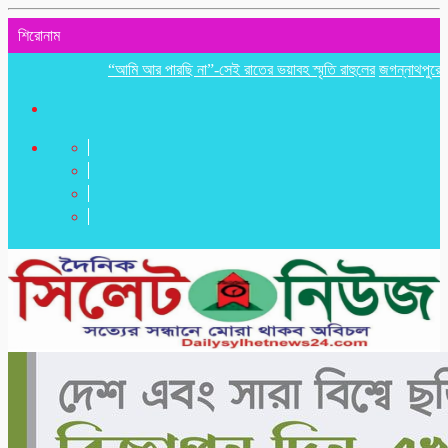
শিরোনাম
“আমি আর পারছি না”-সেই রাতের ভয়াবহ স্মৃতি রাহুলের
জগন্নাথপুরে ইউপি সদ