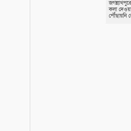
জগন্নাথপুরে
কলা দেওয়
পৌঁছায়নি 