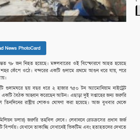
ad News PhotoCard
অন্তত ৭৮ জন নিহত হয়েছে। মঙ্গলবারের ওই বিস্ফোরণে আহত হয়েছে
শহর কেঁপে ওঠে। বন্দরের একটি গুদামে প্রথমে আগুন ধরে যায়, পরে
যায়।
টি গুদামঘরে ছয় বছর ধরে ২ হাজার ৭৫০ টন অ্যামোনিয়াম নাইট্রেট
ি একটি বৈঠক আহ্বান করেছেন আউন। এছাড়া দুই সপ্তাহের জন্য জরুরি
াশি তিনদিনের রাষ্ট্রীয় শোকও ঘোষণা করা হয়েছে। আজ বুধবার থেকে
িলিয়ন ডলার) জরুরি তহবিল দেবে। লেবাননে রেডক্রসের প্রধান জর্জ
কটি বিপর্যয়। যেখানে তাকাচ্ছি সেখানেই ভিকটিম এবং হতাহতদের দেখতে