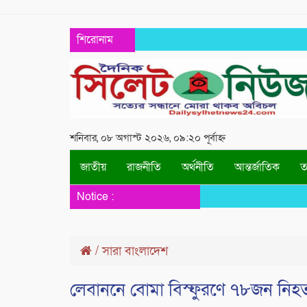
শিরোনাম
শনিবার, ০৮ অগাস্ট ২০২৬, ০৯:২০ পূর্বাহ্ন
জাতীয়
রাজনীতি
অর্থনীতি
আন্তর্জাতিক
তথ
Notice :
/
সারা বাংলাদেশ
লেবাননে বোমা বিস্ফুরণে ৭৮জন ন