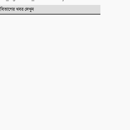
বিভাগের খবর দেখুন
‎​ছাতকে পাওনা টাকাকে কেন্দ্র করে
রক্তক্ষয়ী সংঘর্ষ, গুরুতর আহত ৪
মনু সেচ প্রকল্পের জলাবদ্ধতা নিয়ে
কৃষকদের প্রতিবাদ
জগন্নাথপুরে নৌকা ডুবিতে নিহত
পরিবারের পাশে হিন্দু বৌদ্ধ খ্রিস্টান
ঐক্য পরিষদ ও পূজা উদযাপন
পরিষদের নেতৃবৃন্দ
​বানারীপাড়া বন্দর মডেল সরকারি
প্রাথমিক বিদ্যালয়ে ‘গণ-অভ্যুত্থান দিবস’
পালিত