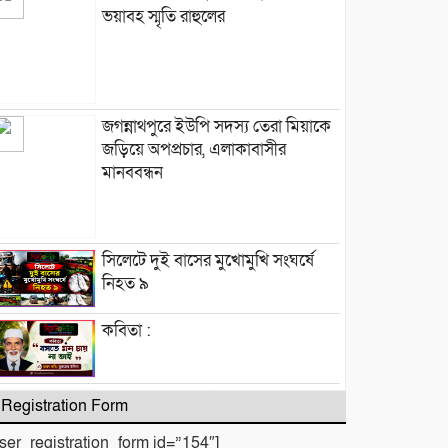
ভয়াবহ স্মৃতি রাহুলের
জগন্নাথপুরে ইউপি সদস্য তেরা মিয়াকে
জড়িয়ে অপপ্রচার, এলাকাবাসীর
মানববন্ধন
সিলেটে দুই বাসের মুখোমুখি সংঘর্ষে
নিহত ৯
কবিতা :
টিলা খেকোদের দৌরাত্ম্যে জৈন্তাপুরে
Registration Form
পরিবেশ বিপর্যয়, আতঙ্কে প্রবাসী পরিবার
user_registration_form id=”154″]