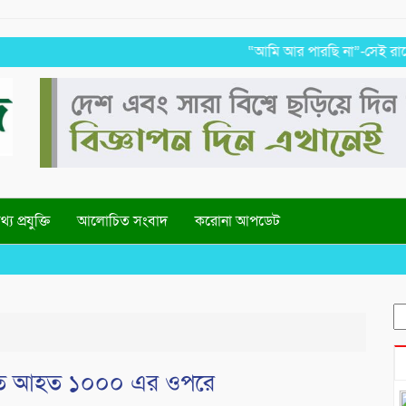
“আমি আর পারছি না”-সেই রাতের ভয়াবহ 
্য প্রযুক্তি
আলোচিত সংবাদ
করোনা আপডেট
S
fo
িহত আহত ১০০০ এর ওপরে