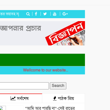
স্মৃতি রাহুলের
জগন্নাথপুরে ইউপি সদস্য তেরা মিয়াকে জড়িয়ে অপপ্রচার, 
Wellcome to our website...
earch
r:
সর্বশেষ
পাঠক প্রিয়
“আমি আর পারছি না”-সেই রাতের