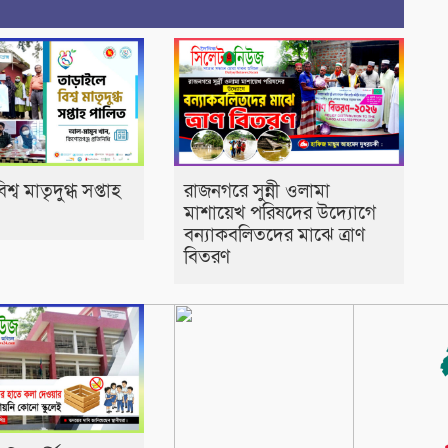
্ব মাতৃদুগ্ধ সপ্তাহ
রাজনগরে সুন্নী ওলামা
মাশায়েখ পরিষদের উদ্যোগে
বন্যাকবলিতদের মাঝে ত্রাণ
বিতরণ