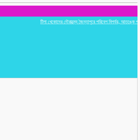
টিলা খেকোদের দৌরাত্ম্যে জৈন্তাপুরে পরিবেশ বিপর্যয়, আতঙ্কে প্রবাসী পর