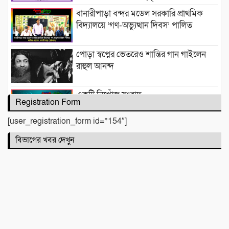
​বানারীপাড়া বন্দর মডেল সরকারি প্রাথমিক
বিদ্যালয়ে ‘গণ-অভ্যুত্থান দিবস’ পালিত
পোড়া স্বপ্নের ভেতরেও শান্তির গান গাইলেন
রাহুল আনন্দ
একটি নিখোঁজ সংবাদ
Registration Form
[user_registration_form id=”154″]
মাহে রবিউল আউয়াল মাসের গুরুত্ব ও
বিভাগের খবর দেখুন
ফজিলত। হাফিজ মাছুম আহমদ দুধরচকী
শান্তি উদ্যান (আহমেদ নগর) এলাকার নিরাপত্তা
ও উন্নয়নমূলক জরুরি সভার আহব্বান
প্রায় দশ লাখ কোটি টাকার বাজেট করার পরেও