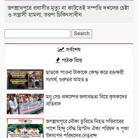
জগন্নাথপুরে প্রবাসীর মৃত্যু না কাটতেই সম্পত্তি দখলের চেষ্টা
ও সন্ত্রাসী হামলা, তরুণ চিকিৎসাধীন
Search
for:
সর্বশেষ
পাঠক প্রিয়
‎​ছাতকে পাওনা টাকাকে কেন্দ্র করে রক্তক্ষয়ী
সংঘর্ষ, গুরুতর আহত ৪
মনু সেচ প্রকল্পের জলাবদ্ধতা নিয়ে কৃষকদের
প্রতিবাদ
জগন্নাথপুরে নৌকা ডুবিতে নিহত পরিবারের
পাশে হিন্দু বৌদ্ধ খ্রিস্টান ঐক্য পরিষদ ও পূজা
উদযাপন পরিষদের নেতৃবৃন্দ