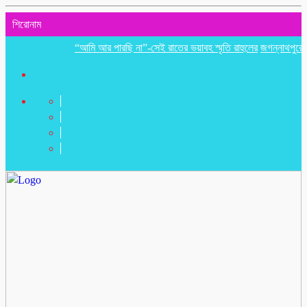
শিরোনাম
“আমি আর পারছি না”-সেই রাতের ভয়াবহ স্মৃতি রাহুলের
জগন্নাথপুরে ইউপি স