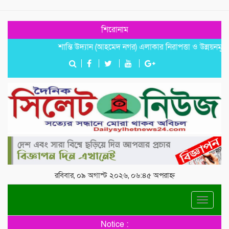
শিরোনাম
শান্তি উদ্যান (আহমেদ নগর) এলাকার নিরাপত্তা ও উন্নয়নমূলক জরুরি
রবিবার, ০৯ অগাস্ট ২০২৬, ০৬:৪৫ অপরাহ্ন
Toggle
navigat
Notice :