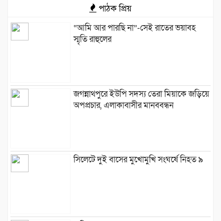
পাঠক প্রিয়
“আমি আর পারছি না”-সেই রাতের ভয়াবহ
স্মৃতি রাহুলের
জগন্নাথপুরে ইউপি সদস্য তেরা মিয়াকে জড়িয়ে
অপপ্রচার, এলাকাবাসীর মানববন্ধন
সিলেটে দুই বাসের মুখোমুখি সংঘর্ষে নিহত ৯