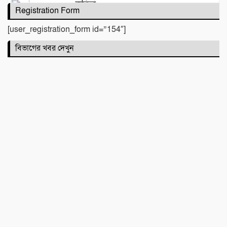
কবিতা :
Registration Form
[user_registration_form id=”154″]
বিভাগের খবর দেখুন
টিলা খেকোদের দৌরাত্ম্যে জৈন্তাপুরে পরিবেশ
বিপর্যয়, আতঙ্কে প্রবাসী পরিবার
‎​ছাতকে পাওনা টাকাকে কেন্দ্র করে রক্তক্ষয়ী
সংঘর্ষ, গুরুতর আহত ৪
মনু সেচ প্রকল্পের জলাবদ্ধতা নিয়ে কৃষকদের
প্রতিবাদ
জগন্নাথপুরে নৌকা ডুবিতে নিহত পরিবারের