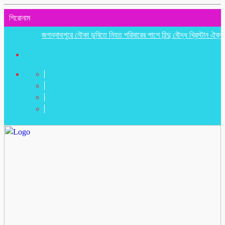
শিরোনাম
জগন্নাথপুরে নৌকা ডুবিতে নিহত পরিবারের পাশে হিন্দু বৌদ্ধ খ্রিস্টান ঐক্য পরিষদ 