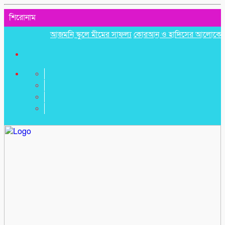
শিরোনাম
আজমনি স্কুলে মীমের সাফল্য
কোরআন ও হাদিসের আলোকে পবিত্র ঈদে