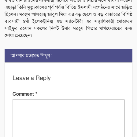
যাবত ধান চাউ‌লের ব্যবসয়িী হি‌সে‌বে সততা ও নিষ্ঠার স‌ঙ্গে ব্যবসা ক‌রেন।
এছাড়া তিনি মৃত্যুকা‌লের পূর্ব পর্যন্ত বি‌ভিন্ন ইসলামী সংগঠ‌নের সা‌থে জ‌ড়িত
ছি‌লেন। মরহুম অালহাজ্ব জাবু‌ল মিয়া এর বড় ছে‌লে ও বড় বাজা‌রের বি‌শিষ্ঠ
ব্যবসায়ী স্বর্ণা ই‌লেকট্র‌নিক্স এন্ড স্যা‌নেটারী এর সত্ত্ব‌া‌ধিকারী মোহাম্মদ
সাইফুর রহমান সক‌লের নিকট উনার মরহ‌ুম পিতার মাগফেরাতের জন্য
দোয়া চে‌য়ে‌ছেন।
আপনার মতামত লিখুন :
Leave a Reply
Comment
*