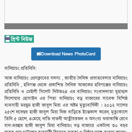
📸Download News PhotoCard
বা‌নিয়াচং প্র‌তি‌নি‌ধি:
অাজ বা‌নিয়াচং প্রেসক্লা‌বের সদস্য ,‌ জাতীয় দৈ‌নিক প্রভাতবেলার বা‌নিয়াচং
প্র‌তি‌নি‌ধি , হ‌বিগঞ্জ থে‌কে প্রকা‌শিত দৈ‌নিক অাজ‌কের হ‌বিগঞ্জের বা‌নিয়াচং
প্র‌তি‌নি‌ধি ও ডেইলী সি‌লেট নিউজ২৪ এর বা‌নিয়াচং সংবাদদাতা মুহাম্মদ
দি‌লোয়ার হোসাইন এর পিতা বা‌নিয়াচং বড় বাজা‌রের সা‌বেক বি‌শিষ্ঠ
ব্যবসায়ী মরহ‌ুম হাজী জাবুল মিয়া এর অষ্টম মৃত্যুবা‌র্ষিকী । ২০১২ সা‌লের
২৫শে ন‌ভেম্বর হাজী জ‌াবুল মিয়া নিজ বা‌ড়ি‌তে ই‌ন্তেকাল ক‌রেন, মৃত্যুকা‌লে
তিনি ৫ ছে‌লে, ৪মে‌য়ে, না‌তি নাতনী অাত্নীয়স্বজন ও অসংখ্য শুভাকা‌ঙ্কি রে‌খে
যান।মরহুম হাজী জাবুল মিয়া বা‌নিয়াচং বড় বা‌জা‌রে একটানা ৩০ বছর