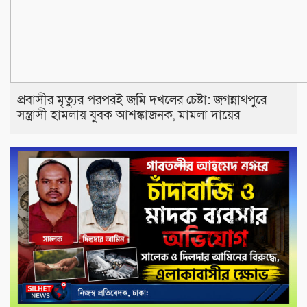
প্রবাসীর মৃত্যুর পরপরই জমি দখলের চেষ্টা: জগন্নাথপুরে
সন্ত্রাসী হামলায় যুবক আশঙ্কাজনক, মামলা দায়ের