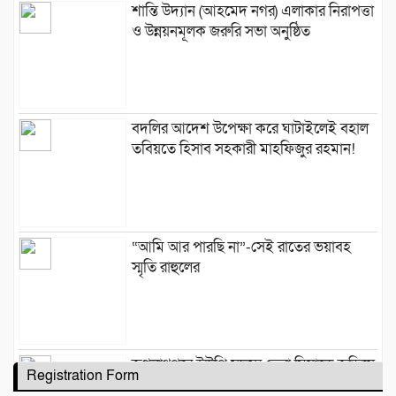
শান্তি উদ্যান (আহমেদ নগর) এলাকার নিরাপত্তা
ও উন্নয়নমূলক জরুরি সভা অনুষ্ঠিত
বদলির আদেশ উপেক্ষা করে ঘাটাইলেই বহাল
তবিয়তে হিসাব সহকারী মাহফিজুর রহমান!
“আমি আর পারছি না”-সেই রাতের ভয়াবহ
স্মৃতি রাহুলের
জগন্নাথপুরে ইউপি সদস্য তেরা মিয়াকে জড়িয়ে
Registration Form
অপপ্রচার, এলাকাবাসীর মানববন্ধন