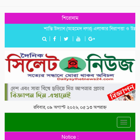
শিরোনাম
শান্তি উদ্যান (আহমেদ নগর) এলাকার নিরাপত্তা ও উন্নয়নমূলক জর
রবিবার, ০৯ অগাস্ট ২০২৬, ০৫:১৩ অপরাহ্ন
Toggle
navigat
Notice :