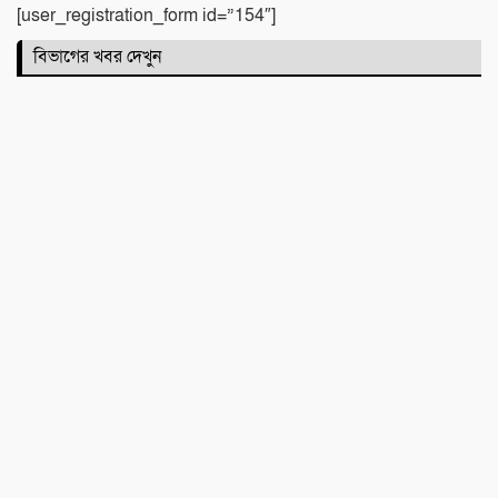
[user_registration_form id=”154″]
বিভাগের খবর দেখুন
সিলেটে দুই বাসের মুখোমুখি সংঘর্ষে নিহত ৯
কবিতা :
টিলা খেকোদের দৌরাত্ম্যে জৈন্তাপুরে পরিবেশ
বিপর্যয়, আতঙ্কে প্রবাসী পরিবার
‎​ছাতকে পাওনা টাকাকে কেন্দ্র করে রক্তক্ষয়ী
সংঘর্ষ, গুরুতর আহত ৪