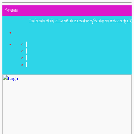
শিরোনাম
“আমি আর পারছি না”-সেই রাতের ভয়াবহ স্মৃতি রাহুলের
জগন্নাথপুরে ইউপি সদস্