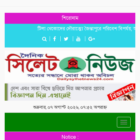
শিরোনাম
টিলা খেকোদের দৌরাত্ম্যে জৈন্তাপুরে পরিবেশ বিপর্যয়, আতঙ্কে প্রব
শুক্রবার, ০৭ অগাস্ট ২০২৬, ০৭:৫২ অপরাহ্ন
Toggle
navigat
Notice :