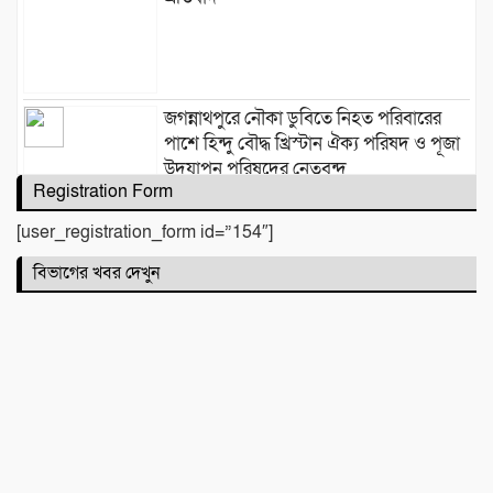
জগন্নাথপুরে নৌকা ডুবিতে নিহত পরিবারের
পাশে হিন্দু বৌদ্ধ খ্রিস্টান ঐক্য পরিষদ ও পূজা
উদযাপন পরিষদের নেতৃবৃন্দ
Registration Form
[user_registration_form id=”154″]
​বানারীপাড়া বন্দর মডেল সরকারি প্রাথমিক
বিভাগের খবর দেখুন
বিদ্যালয়ে ‘গণ-অভ্যুত্থান দিবস’ পালিত
পোড়া স্বপ্নের ভেতরেও শান্তির গান গাইলেন
রাহুল আনন্দ