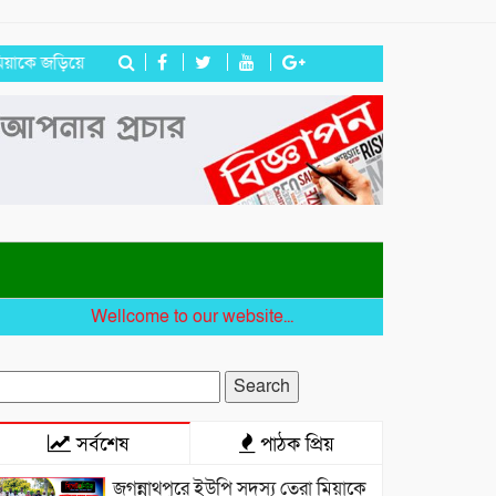
 জড়িয়ে অপপ্রচার, এলাকাবাসীর মানববন্ধন
সিলেটে দুই বাসের মুখোমুখি সংঘ
Wellcome to our website...
earch
r:
সর্বশেষ
পাঠক প্রিয়
জগন্নাথপুরে ইউপি সদস্য তেরা মিয়াকে