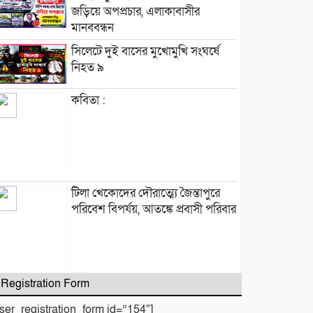
জড়িয়ে অপপ্রচার, এলাকাবাসীর
মানববন্ধন
সিলেটে দুই বাসের মুখোমুখি সংঘর্ষে
নিহত ৯
কবিতা :
টিলা খেকোদের দৌরাত্ম্যে জৈন্তাপুরে
পরিবেশ বিপর্যয়, আতঙ্কে প্রবাসী পরিবার
Registration Form
‎​ছাতকে পাওনা টাকাকে কেন্দ্র করে
রক্তক্ষয়ী সংঘর্ষ, গুরুতর আহত ৪
user_registration_form id=”154″]