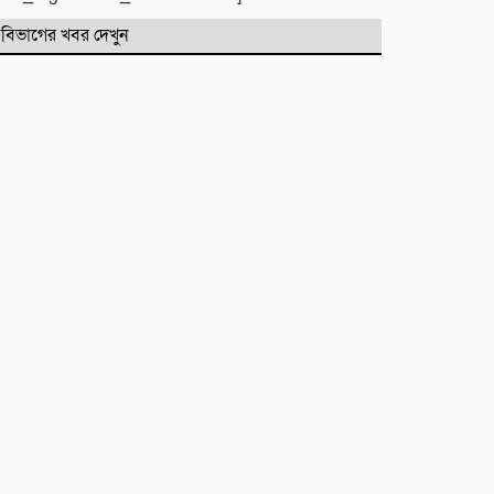
বিভাগের খবর দেখুন
মনু সেচ প্রকল্পের জলাবদ্ধতা নিয়ে
কৃষকদের প্রতিবাদ
জগন্নাথপুরে নৌকা ডুবিতে নিহত
পরিবারের পাশে হিন্দু বৌদ্ধ খ্রিস্টান
ঐক্য পরিষদ ও পূজা উদযাপন
পরিষদের নেতৃবৃন্দ
​বানারীপাড়া বন্দর মডেল সরকারি
প্রাথমিক বিদ্যালয়ে ‘গণ-অভ্যুত্থান দিবস’
পালিত
পোড়া স্বপ্নের ভেতরেও শান্তির গান
গাইলেন রাহুল আনন্দ