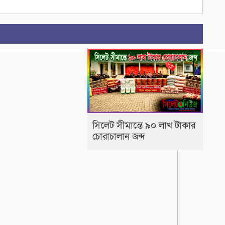
সিলেট সীমান্তে ৯০ লাখ টাকার
চোরাচালান জব্দ