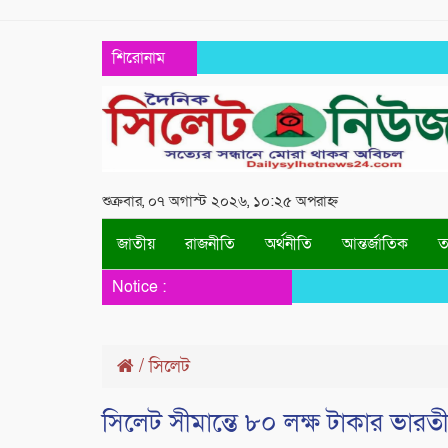
শিরোনাম
শুক্রবার, ০৭ অগাস্ট ২০২৬, ১০:২৫ অপরাহ্ন
জাতীয়
রাজনীতি
অর্থনীতি
আন্তর্জাতিক
তথ
Notice :
/
সিলেট
সিলেট সীমান্তে ৮০ লক্ষ টাকার ভারত