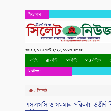
শিরোনাম
শুক্রবার, ০৭ অগাস্ট ২০২৬, ০১:২৭ অপরাহ্ন
জাতীয়
রাজনীতি
অর্থনীতি
আন্তর্জাতিক
তথ
Notice :
/
সিলেট
এসএসসি ও সমমান পরিক্ষায় উত্তীর্ণ শি