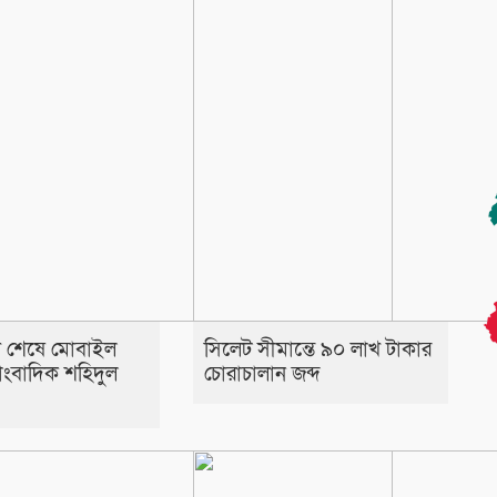
রণ শেষে মোবাইল
সিলেট সীমান্তে ৯০ লাখ টাকার
াংবাদিক শহিদুল
চোরাচালান জব্দ