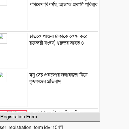
পরিবেশ বিপর্যয়, আতঙ্কে প্রবাসী পরিবার
‎​ছাতকে পাওনা টাকাকে কেন্দ্র করে
রক্তক্ষয়ী সংঘর্ষ, গুরুতর আহত ৪
মনু সেচ প্রকল্পের জলাবদ্ধতা নিয়ে
কৃষকদের প্রতিবাদ
জগন্নাথপুরে নৌকা ডুবিতে নিহত
Registration Form
পরিবারের পাশে হিন্দু বৌদ্ধ খ্রিস্টান
ঐক্য পরিষদ ও পূজা উদযাপন
user_registration_form id=”154″]