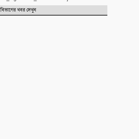
পরিষদের নেতৃবৃন্দ
বিভাগের খবর দেখুন
​বানারীপাড়া বন্দর মডেল সরকারি
প্রাথমিক বিদ্যালয়ে ‘গণ-অভ্যুত্থান দিবস’
পালিত
পোড়া স্বপ্নের ভেতরেও শান্তির গান
গাইলেন রাহুল আনন্দ
একটি নিখোঁজ সংবাদ
মাহে রবিউল আউয়াল মাসের গুরুত্ব ও
ফজিলত। হাফিজ মাছুম আহমদ
দুধরচকী
শান্তি উদ্যান (আহমেদ নগর) এলাকার
নিরাপত্তা ও উন্নয়নমূলক জরুরি সভার