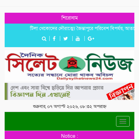
শিরোনাম
টিলা খেকোদের দৌরাত্ম্যে জৈন্তাপুরে পরিবেশ বিপর্যয়, আতঙ্কে প্রবাসী
শুক্রবার, ০৭ অগাস্ট ২০২৬, ০৮:৩২ অপরাহ্ন
Toggle
navigat
Notice :