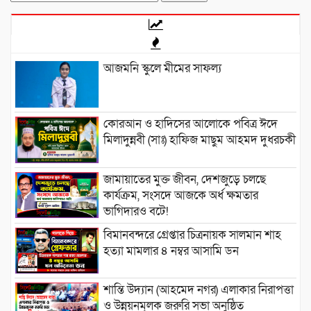
for:
আজমনি স্কুলে মীমের সাফল্য
কোরআন ও হাদিসের আলোকে পবিত্র ঈদে
মিলাদুন্নবী (সাঃ) হাফিজ মাছুম আহমদ দুধরচকী
জামায়াতের মুক্ত জীবন, দেশজুড়ে চলছে
কার্যক্রম, সংসদে আজকে অর্ধ ক্ষমতার
ভাগিদারও বটে!
বিমানবন্দরে গ্রেপ্তার চিত্রনায়ক সালমান শাহ
হত্যা মামলার ৪ নম্বর আসামি ডন
শান্তি উদ্যান (আহমেদ নগর) এলাকার নিরাপত্তা
ও উন্নয়নমূলক জরুরি সভা অনুষ্ঠিত