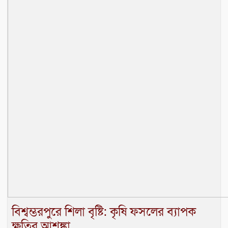
বিশ্বম্ভরপুরে শিলা বৃষ্টি: কৃষি ফসলের ব্যাপক
ক্ষতির আশঙ্কা