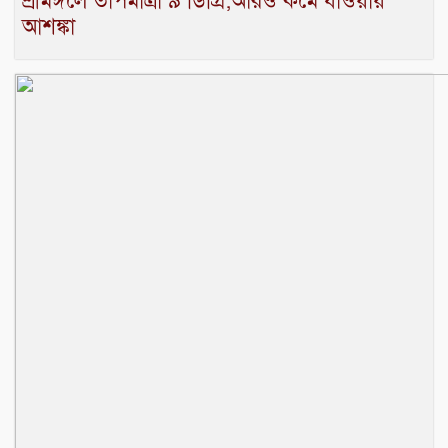
শ্রীমঙ্গলে তাপমাত্রা ৯ ডিগ্রি;আরও কমে যাওয়ায়
আশঙ্কা