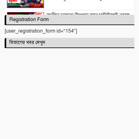
বদলির আদেশ উপেক্ষা করে ঘাটাইলেই বহাল
Registration Form
তবিয়তে হিসাব সহকারী মাহফিজুর রহমান!
[user_registration_form id=”154″]
“আমি আর পারছি না”-সেই রাতের ভয়াবহ
বিভাগের খবর দেখুন
স্মৃতি রাহুলের
জগন্নাথপুরে ইউপি সদস্য তেরা মিয়াকে জড়িয়ে
অপপ্রচার, এলাকাবাসীর মানববন্ধন
সিলেটে দুই বাসের মুখোমুখি সংঘর্ষে নিহত ৯
কবিতা :