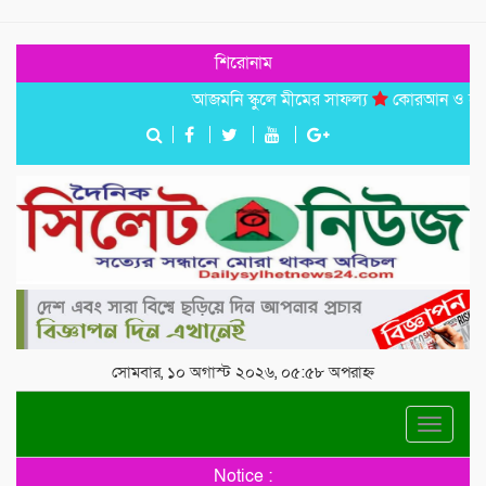
শিরোনাম
আজমনি স্কুলে মীমের সাফল্য
কোরআন ও হাদিসের আ
সোমবার, ১০ অগাস্ট ২০২৬, ০৫:৫৮ অপরাহ্ন
Toggle
navigat
Notice :