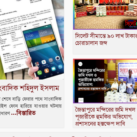
সিলেট সীমান্তে ৯০ লাখ টাকা
চোরাচালান জব্দ
াংবাদিক শহিদুল ইসলাম
তরণ শেষে বাড়ি ফেরার পথে সাংবাদিক
াইল ফোন হারিয়ে যাওয়ার ঘটনায়
জৈন্তাপুরে মন্দিরের জমি দখল
...বিস্তারিত
সাধারণ
পূজারীকে হুমকির অভিযোগ,
প্রশাসনের হস্তক্ষেপ দাবি