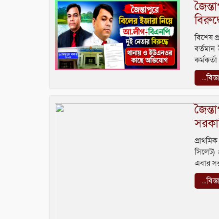
জৈন্ত
বিরু
বিশেষ প
বর্তমান
কর্মকর্
...বিস্
জৈন্ত
সরকার
প্রাথমিক
সিলেট) 
এবার সর
...বিস্