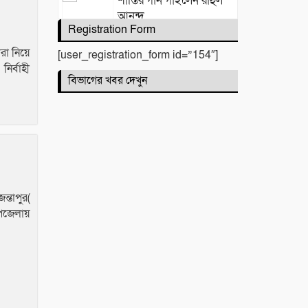
শান্তির গান গাইলেন রাহুল
আনন্দ
Registration Form
রা নিয়ে
[user_registration_form id=”154″]
ির্বাহী
একটি নিখোঁজ সংবাদ
বিভাগের খবর দেখুন
মাহে রবিউল আউয়াল মাসের
গুরুত্ব ও ফজিলত। হাফিজ
ন্তাপুর(
মাছুম আহমদ দুধরচকী
উপজেলায়
শান্তি উদ্যান (আহমেদ নগর)
এলাকার নিরাপত্তা ও
উন্নয়নমূলক জরুরি সভার আহব্বান