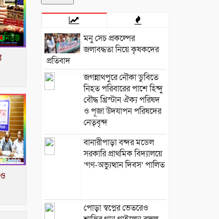
মনু সেচ প্রকল্পের
জলাবদ্ধতা নিয়ে কৃষকদের
র
প্রতিবাদ
জগন্নাথপুরে নৌকা ডুবিতে
নিহত পরিবারের পাশে হিন্দু
বৌদ্ধ খ্রিস্টান ঐক্য পরিষদ
ও পূজা উদযাপন পরিষদের
নেতৃবৃন্দ
​বানারীপাড়া বন্দর মডেল
সরকারি প্রাথমিক বিদ্যালয়ে
‘গণ-অভ্যুত্থান দিবস’ পালিত
 ও
পোড়া স্বপ্নের ভেতরেও