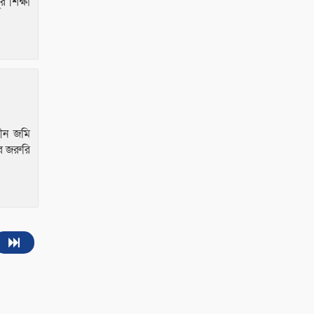
র শিক্ষা
ধীন জমি
র জরুরি