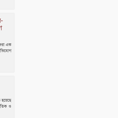
র-
ে
ফেরা এক
 অভিযোগ
িত হয়েছে
নৈতিক ও