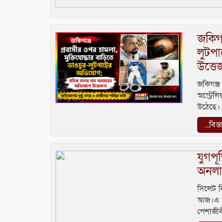
জকিগঞ
লুটপ
উত্তে
জকিগঞ্জ
অস্ট্রে
উঠেছে। 
...বিস্
যুগপূ
অনলাই
সিলেট নি
আজ।এ উপ
পেশাজীবী