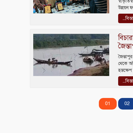
স্বীকৃতি
উন্নয়ন ফ
...বিস্
বিচা
জৈন্ত
জৈন্তাপ
থেকে অব
হস্তক্ষ
...বিস্
01
02