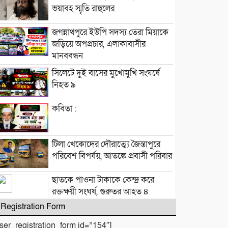
ভয়াবহ স্মৃতি রাহুলের
জগন্নাথপুরে ইউপি সদস্য তেরা মিয়াকে
জড়িয়ে অপপ্রচার, এলাকাবাসীর
মানববন্ধন
সিলেটে দুই বাসের মুখোমুখি সংঘর্ষে
নিহত ৯
কবিতা :
টিলা খেকোদের দৌরাত্ম্যে জৈন্তাপুরে
পরিবেশ বিপর্যয়, আতঙ্কে প্রবাসী পরিবার
‎​ছাতকে পাওনা টাকাকে কেন্দ্র করে
রক্তক্ষয়ী সংঘর্ষ, গুরুতর আহত ৪
Registration Form
user_registration_form id=”154″]