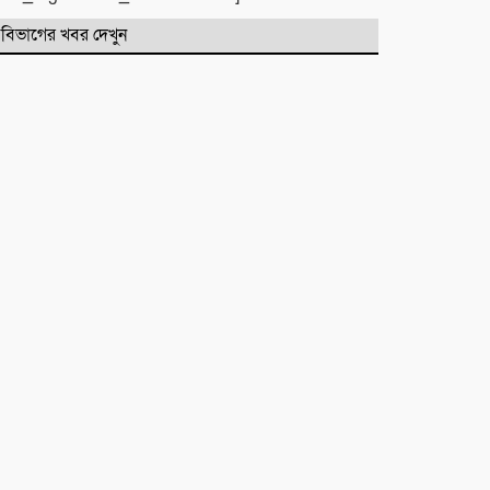
বিভাগের খবর দেখুন
মনু সেচ প্রকল্পের জলাবদ্ধতা নিয়ে
কৃষকদের প্রতিবাদ
জগন্নাথপুরে নৌকা ডুবিতে নিহত
পরিবারের পাশে হিন্দু বৌদ্ধ খ্রিস্টান
ঐক্য পরিষদ ও পূজা উদযাপন
পরিষদের নেতৃবৃন্দ
​বানারীপাড়া বন্দর মডেল সরকারি
প্রাথমিক বিদ্যালয়ে ‘গণ-অভ্যুত্থান দিবস’
পালিত
পোড়া স্বপ্নের ভেতরেও শান্তির গান
গাইলেন রাহুল আনন্দ