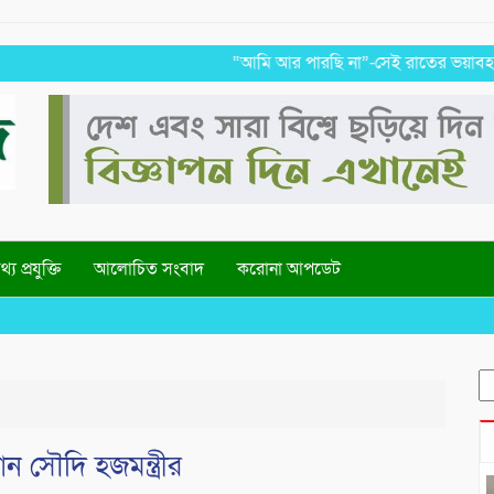
“আমি আর পারছি না”-সেই রাতের ভয়াবহ স্মৃতি র
্য প্রযুক্তি
আলোচিত সংবাদ
করোনা আপডেট
W
S
fo
 সৌদি হজমন্ত্রীর