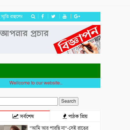
াহুলের
জগন্নাথপুরে ইউপি সদস্য তেরা মিয়াকে জড়িয়ে অপপ্রচার, এলাকাবাস
ellcome to our website...
earch
r:
সর্বশেষ
পাঠক প্রিয়
“আমি আর পারছি না”-সেই রাতের