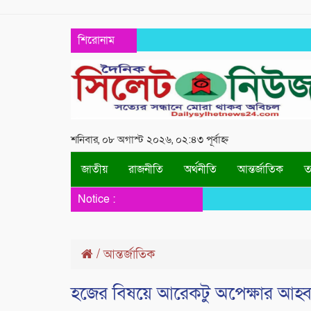
শিরোনাম
শনিবার, ০৮ অগাস্ট ২০২৬, ০২:৪৩ পূর্বাহ্ন
জাতীয়
রাজনীতি
অর্থনীতি
আন্তর্জাতিক
তথ
Notice :
/
আন্তর্জাতিক
হজের বিষয়ে আরেকটু অপেক্ষার আহ্বান