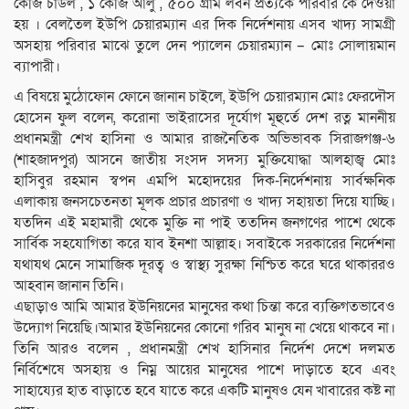
কেজি চাউল , ১ কেজি আলু , ৫০০ গ্রাম লবন প্রত্যকে পরিবার কে দেওয়া
হয় । বেলতৈল ইউপি চেয়ারম্যান এর দিক নির্দেশনায় এসব খাদ্য সামগ্রী
অসহায় পরিবার মাঝে তুলে দেন প্যালেন চেয়ারম্যান – মোঃ সোলায়মান
ব্যাপারী।
এ বিষয়ে মুঠোফোন ফোনে জানান চাইলে, ইউপি চেয়ারম্যান মোঃ ফেরদৌস
হোসেন ফুল বলেন, করোনা ভাইরাসের দূর্যোগ মূহুর্তে দেশ রত্ন মাননীয়
প্রধানমন্ত্রী শেখ হাসিনা ও আমার রাজনৈতিক অভিভাবক সিরাজগঞ্জ-৬
(শাহজাদপুর) আসনে জাতীয় সংসদ সদস্য মুক্তিযোদ্ধা আলহাজ্ব মোঃ
হাসিবুর রহমান স্বপন এমপি মহোদয়ের দিক-নির্দেশনায় সার্বক্ষনিক
এলাকায় জনসচেতনতা মূলক প্রচার প্রচারণা ও খাদ্য সহায়তা দিয়ে যাচ্ছি।
যতদিন এই মহামারী থেকে মুক্তি না পাই ততদিন জনগণের পাশে থেকে
সার্বিক সহযোগিতা করে যাব ইনশা আল্লাহ। সবাইকে সরকারের নির্দেশনা
যথাযথ মেনে সামাজিক দূরত্ব ও স্বাস্থ্য সুরক্ষা নিশ্চিত করে ঘরে থাকাররও
আহবান জানান তিনি।
এছাড়াও আমি আমার ইউনিয়নের মানুষের কথা চিন্তা করে ব্যক্তিগতভাবেও
উদ্যোগ নিয়েছি।আমার ইউনিয়নের কোনো গরিব মানুষ না খেয়ে থাকবে না।
তিনি আরও বলেন , প্রধানমন্ত্রী শেখ হাসিনার নির্দেশ দেশে দলমত
নির্বিশেষে অসহায় ও নিম্ন আয়ের মানুষের পাশে দাড়াতে হবে এবং
সাহায্যের হাত বাড়াতে হবে যাতে করে একটি মানুষও যেন খাবারের কষ্ট না