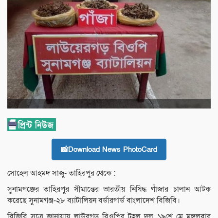
📸Download News PhotoCard
সোহেল আহমদ সাজু- তাহিরপুর থেকে :
সুনামগঞ্জের তাহিরপুর সীমান্তের ভারতীয় নিষিদ্ধ গাঁজার চালান আটক
করেছে সুনামগঞ্জ-২৮ ব্যাটালিয়ন বর্ডারগার্ড বাংলাদেশ বিজিবি।
বিজিবি সূত্রে জানাযায় লাউরগড় বিওপির টহল দল ১৯শে মে মঙ্গলবার