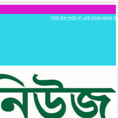
“আমি আর পারছি না”-সেই রাতের ভয়াবহ স্মৃতি রাহু