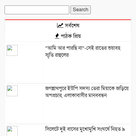
Search
for:
সর্বশেষ
পাঠক প্রিয়
“আমি আর পারছি না”-সেই রাতের ভয়াবহ
স্মৃতি রাহুলের
জগন্নাথপুরে ইউপি সদস্য তেরা মিয়াকে জড়িয়ে
অপপ্রচার, এলাকাবাসীর মানববন্ধন
সিলেটে দুই বাসের মুখোমুখি সংঘর্ষে নিহত ৯