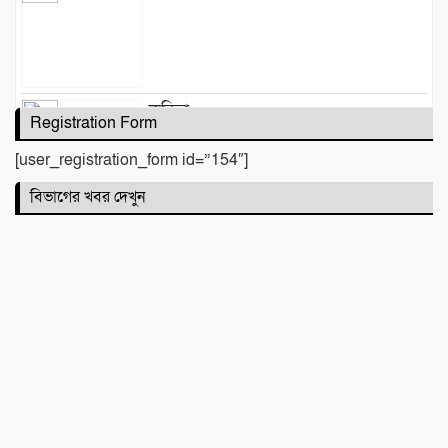
কবিতা :
Registration Form
[user_registration_form id=”154″]
বিভাগের খবর দেখুন
টিলা খেকোদের দৌরাত্ম্যে জৈন্তাপুরে পরিবেশ
বিপর্যয়, আতঙ্কে প্রবাসী পরিবার
‎​ছাতকে পাওনা টাকাকে কেন্দ্র করে রক্তক্ষয়ী
সংঘর্ষ, গুরুতর আহত ৪
মনু সেচ প্রকল্পের জলাবদ্ধতা নিয়ে কৃষকদের
প্রতিবাদ