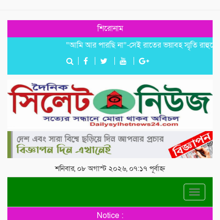
শিরোনাম
“আমি আর পারছি না”-সেই রাতের ভয়াবহ স্মৃতি রাহুলের
জগন
শনিবার, ০৮ অগাস্ট ২০২৬, ০৭:১৭ পূর্বাহ্ন
Toggle
navigat
Notice :