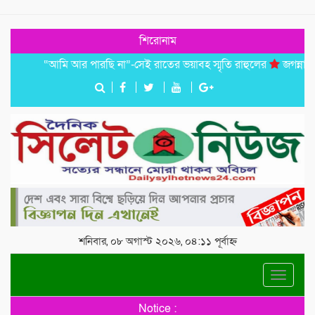
শিরোনাম
“আমি আর পারছি না”-সেই রাতের ভয়াবহ স্মৃতি রাহুলের
জগন্নাথপুরে ইউ
শনিবার, ০৮ অগাস্ট ২০২৬, ০৪:১১ পূর্বাহ্ন
Toggle
navigat
Notice :