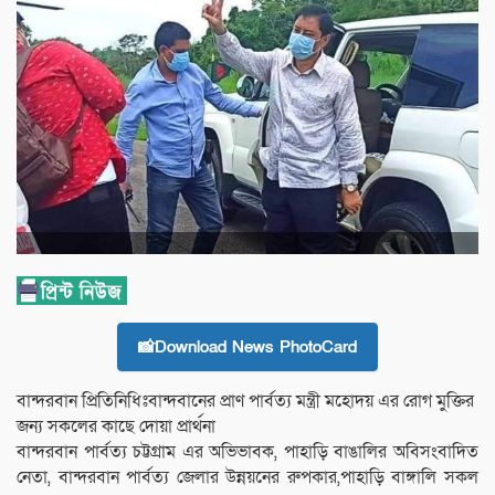
📸Download News PhotoCard
বান্দরবান প্রিতিনিধিঃবান্দবানের প্রাণ পার্বত্য মন্ত্রী মহোদয় এর রোগ মুক্তির
জন্য সকলের কাছে দোয়া প্রার্থনা
বান্দরবান পার্বত্য চট্টগ্রাম এর অভিভাবক, পাহাড়ি বাঙালির অবিসংবাদিত
নেতা, বান্দরবান পার্বত্য জেলার উন্নয়নের রুপকার,পাহাড়ি বাঙ্গালি সকল