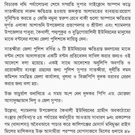
বিচারক নথি পর্যালোচনা শেষে সম্প্রতি সুপার সাইক্লোন আম্পান ঝড়ে
সাতক্ষীরায় দারুন ক্ষতিগ্রস্ত হওয়ায় জব্দকৃত আলামতের ব্যবহার/প্রয়োগ
সুনিশ্চিত করতে ৫ কেজি নমুনা স্বরুপ রেখে বাকী গুলো আম্পানে ক্ষতিগ্রস্ত
দূর্গত এলাকা আশাশুনি উপজেলার প্রতাপনগর ও শ্রীউলা এবং শ্যামনগর
উপজেলার গাবুরা, কৈখালী, পদ্মপুকুর ও বুড়িগোয়ালিনী ইউনিয়নের মানুষের
মাঝে বন্টনের লক্ষ্যে জেলা পুলিশকে দায়িত্ব দেন।
সাতক্ষীরা জেলা পুলিশ বর্ণিত ৬ টি ইউনিয়নের ক্ষতিগ্রস্ত জনগনের মাঝে
বন্টন শেষে আদালতকে একটি বন্টন প্রতিবেদন দাখিল করার জন্যও ওই
আদেশে বলা হয়েছে। একই সাথে আদেশের অনুলিপি অবগতি ও
প্রয়োজনীয় ব্যবস্থা গ্রহনের জন্য পুলিশ সুপার সাতক্ষীরা, দূর্নীতি দমন
কমিশন সমন্বিত জেলা কার্যালয়, খুলনা ও বিজ্ঞপিপি দুদক বরাবর প্রেরন
করার জন্য বলা হয়।
উক্ত ভাচুর্য়াল শুনানিতে এ সময় অংশ নেন দুদকর পিপি এড. মোস্তফা
আসাদুজ্জামান দিলু ও জেল সুপার।
উল্লেখ্য, শ্যামনগর উপজেলার কৈখালী ইউনিয়নের গ্রামীন অবকাঠামো
সংস্থার (কাবিখা)’র ২য় পর্যায়ের কর্মসূচীর আওতায় সাধারণ ৯নং প্রকল্পের
গম (খাদ্যশস্য) অবৈধভাবে পাচার করে কালিগঞ্জের মেসার্স মনিমুক্তা রাইস
মিলের মালিকসহ উক্ত আসামীরা পরস্পর যোগসাজসে মিলের গুদামে ৪৮