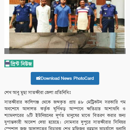
📸Download News PhotoCard
শেখ আবু মুছা সাতক্ষীরা জেলা প্রতিনিধিঃ
সাতক্ষীরার কালিগঞ্জ থেকে জব্দকৃত প্রায় ৪৮ মেট্রিকটন সরকারি গম
অবশেষে আদালত কর্তৃক ঘূর্ণিঝড় আম্পানে ক্ষতিগ্রস্ত আশাশুনি ও
শ্যামনগরের ৬টি ইউনিয়নের দূর্গত মানুষের মাঝে বিতরণ করার জন্য
যুগান্তকারী আদেশ দেয়া হয়েছে। সোমবার দুপুরে সাতক্ষীরার সিনিয়র
স্পেশাল জজ আদালতের বিচারক শেখ মফিজুর রহমান ভাচুর্য়ালে শুনানি