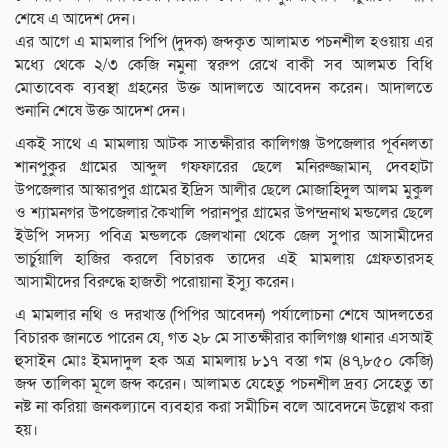
শেষে এ আদেশ দেন।
এর আগে এ মামলার পিপি (দুদক) জব্দকৃত আলামত পচনশীল হওয়ায় এর
মধ্যে থেকে ২/৩ কেজি নমুনা স্বরুপ রেখে বাকী সব আলমত বিধি
মোতাবেক ব্যবস্থা গ্রহনের উক্ত আদালতে আবেদন করেন। আদালতে
শুনানি শেষে উক্ত আদেশ দেন।
একই সাথে এ মামলায় আটক সাতক্ষীরার কালিগঞ্জ উপজেলার পূর্বনলতা
শানপুকুর গ্রামের আব্দুল গফফারের ছেলে মনিরুজ্জামান, দেবহাটা
উপজেলার আস্কারপুর গ্রামের ইদ্রিস আলীর ছেলে মোজাহিদুল আলম মুকুল
ও শ্যামনগর উপজেলার কৈখালি পরানপুর গ্রামের উপন্দ্রনাথ মন্ডলের ছেলে
ইউপি সদস্য পবিত্র মন্ডলকে জেলখানা থেকে জেল সুপার আসামীদের
ভার্চুয়ালি হাজির করলে বিচারক তাদের এই মামলায় গ্রেফতারসহ
আসামীদের বিরুদ্ধে হাজতী পরোয়ানা ইস্যু করেন।
এ মামলার নথি ও দরখাস্ত (পিপির আবেদন) পর্যালোচনা শেষে আদলতের
বিচারক জানতে পারেন যে, গত ২৮ মে সাতক্ষীরার কালিগঞ্জ থানার এসআই
হুসাইন মোঃ ইমদাদুল হক অত্র মামলায় ৮১৭ বস্তা গম (৪৭,৮৫০ কেজি)
জব্দ তালিকা মূলে জব্দ করেন। আলামত যেহেতু পচনশীল দ্রব্য সেহেতু তা
নষ্ট না করিয়া জনকল্যানে ব্যবহার করা সমীচিন বলে আবেদনে উল্লেখ করা
হয়।