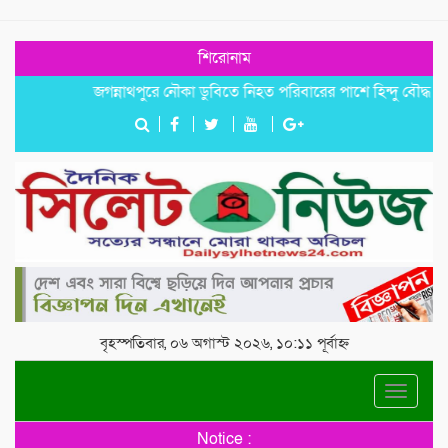
শিরোনাম
জগন্নাথপুরে নৌকা ডুবিতে নিহত পরিবারের পাশে হিন্দু বৌদ্ধ খ্রিস্টান
বৃহস্পতিবার, ০৬ অগাস্ট ২০২৬, ১০:১১ পূর্বাহ্ন
Toggle
navigat
Notice :